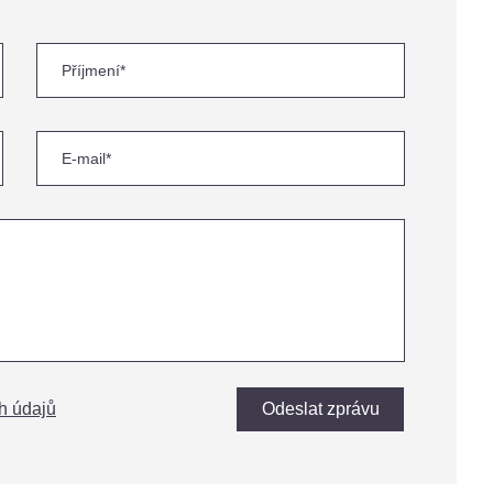
h údajů
Odeslat zprávu