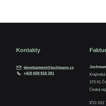
Kontakty
Faktu
Jochmann 
development@jochmann.cz
+420 608 918 391
Krajinská
370 01 Č
Česká rep
IČO: 031