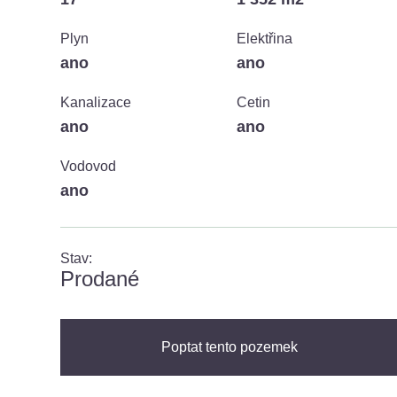
Plyn
Elektřina
ano
ano
Kanalizace
Cetin
ano
ano
Vodovod
ano
Stav:
prodané
Poptat tento pozemek