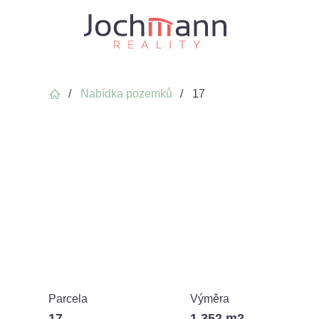
Domů
Nabídka pozemků
17
Parcela
Výměra
17
1 352 m2