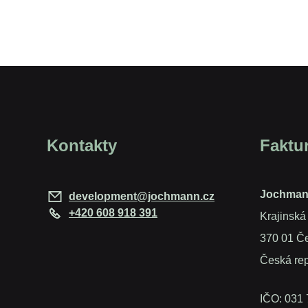
Kontakty
Faktu
Jochmann 
development@jochmann.cz
+420 608 918 391
Krajinská
370 01 Č
Česká rep
IČO: 031