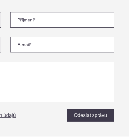
h údajů
Odeslat zprávu