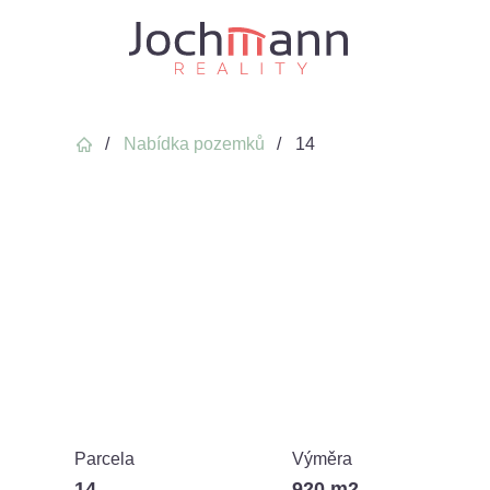
Domů
Nabídka pozemků
14
Parcela
Výměra
14
920 m2